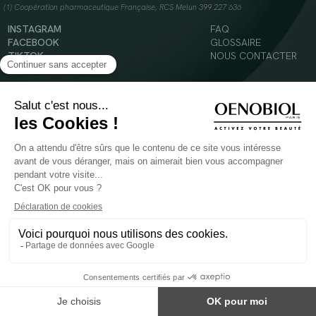
(1) Coopération pharmaceutique Française, RCS Melun 399 227 636
INSTAGRAM
FAQ
FACEBOOK
GLOSSAIRE
TIKTOK
NOUS CONTACTER
YOUTUBE
Mentions légales
Conditions Générales d’Utilisation
Politique en matière de cookies
© 2024 Oenobiol Paris
POUR VOTRE SANTÉ, MANGEZ AU MOINS CINQ FRUITS ET LÉGUMES PAR JOUR -
WWW.MANGERBOUGER.FR
Les complément alimentaires doivent être utilisés dans le cadre d'un mode de vie sain et
ne pas être utilisés comme substituts d'un régimes alimentaire varié et équilibré.
Réservé à l'adulte. Consulter attentivement l'étiquetage des produits avant l'utilisation.