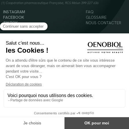
(1) Coopération pharmaceutique Française, RCS Melun 399 227 636
INSTAGRAM
FAQ
FACEBOOK
GLOSSAIRE
TIKTOK
NOUS CONTACTER
YOUTUBE
Mentions légales
Conditions Générales d’Utilisation
Politique en matière de cookies
© 2024 Oenobiol Paris
POUR VOTRE SANTÉ, MANGEZ AU MOINS CINQ FRUITS ET LÉGUMES PAR JOUR -
WWW.MANGERBOUGER.FR
Les complément alimentaires doivent être utilisés dans le cadre d'un mode de vie sain et
ne pas être utilisés comme substituts d'un régimes alimentaire varié et équilibré.
Réservé à l'adulte. Consulter attentivement l'étiquetage des produits avant l'utilisation.