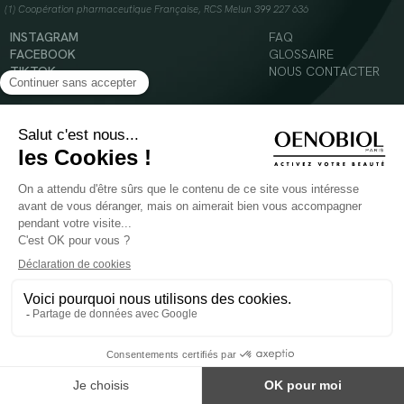
(1) Coopération pharmaceutique Française, RCS Melun 399 227 636
INSTAGRAM
FAQ
FACEBOOK
GLOSSAIRE
TIKTOK
NOUS CONTACTER
YOUTUBE
Mentions légales
Conditions Générales d’Utilisation
Politique en matière de cookies
© 2024 Oenobiol Paris
POUR VOTRE SANTÉ, MANGEZ AU MOINS CINQ FRUITS ET LÉGUMES PAR JOUR -
WWW.MANGERBOUGER.FR
Les complément alimentaires doivent être utilisés dans le cadre d'un mode de vie sain et
ne pas être utilisés comme substituts d'un régimes alimentaire varié et équilibré.
Réservé à l'adulte. Consulter attentivement l'étiquetage des produits avant l'utilisation.