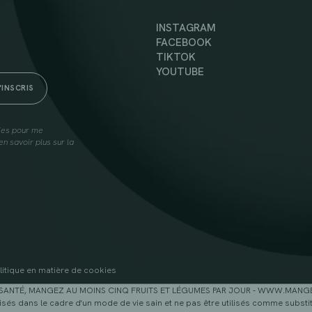
INSTAGRAM
FACEBOOK
TIKTOK
YOUTUBE
lies pour me
n savoir plus sur la
litique en matière de cookies
SANTÉ, MANGEZ AU MOINS CINQ FRUITS ET LÉGUMES PAR JOUR - WWW.MAN
sés dans le cadre d'un mode de vie sain et ne pas être utilisés comme substitu