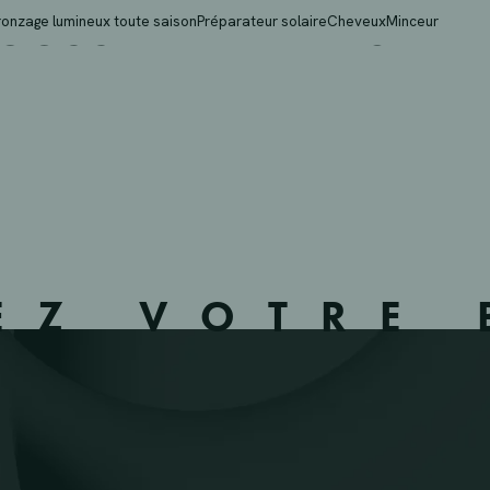
USSIN – WEVELGEM – 
ronzage lumineux toute saison
Préparateur solaire
Cheveux
Minceur
EZ VOTRE 