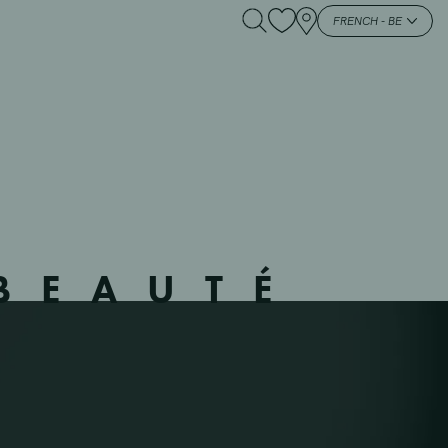
344202 – WEVE –
FRENCH - BE
BEAUTÉ