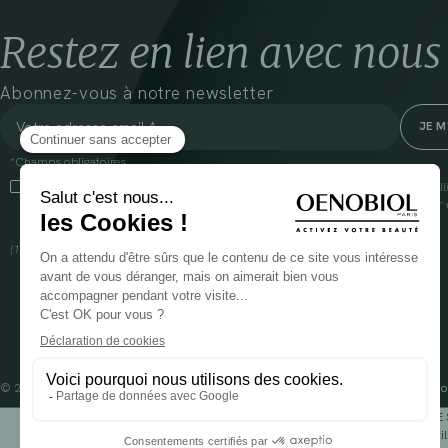
Restez en lien avec nous
Abonnez-vous à notre newsletter
*Champs obligatoires
En cliquant sur cette case, j’accepte que Cooper(1) traite les données recueil
communiquer des informations commerciales sur ses produits et offres. Pour e
gestion de vos données et vos droits, rendez-vous
ici
(1) Coopération pharmaceutique Française, RCS Melun 399 227 636
© 2024 OENOBIOL PARIS
Mentions légales
Conditions Générales d’Utilisation
Po
POUR VOTRE 
Les complément alimentaires doivent être utili