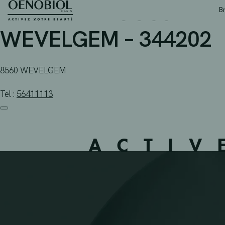
APOTHEEK COSSEY-HO
Skip
B
to
content
WEVELGEM – 344202
8560 WEVELGEM
Tel :
56411113
ACTIV