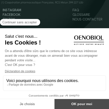
(1) Coopération pharmaceutique Française, RCS Melun 399 227 636
INSTAGRAM
FAQ
FACEBOOK
GLOSSAIRE
TIKTOK
NOUS CONTACTER
YOUTUBE
Mentions légales
Conditions Générales d’Utilisation
Politique en matière de cookies
© 2024 Oenobiol Paris
POUR VOTRE SANTÉ, MANGEZ AU MOINS CINQ FRUITS ET LÉGUMES PAR JOUR -
WWW.MANGERBOUGER.FR
Les complément alimentaires doivent être utilisés dans le cadre d'un mode de vie sain et
ne pas être utilisés comme substituts d'un régimes alimentaire varié et équilibré.
Réservé à l'adulte. Consulter attentivement l'étiquetage des produits avant l'utilisation.