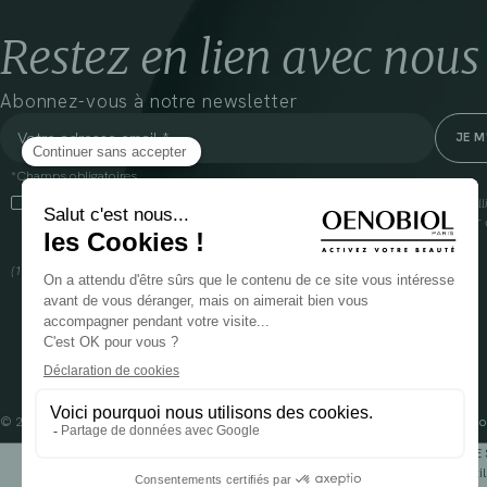
Restez en lien avec nous
Abonnez-vous à notre newsletter
*Champs obligatoires
En cliquant sur cette case, j’accepte que Cooper(1) traite les données recueil
communiquer des informations commerciales sur ses produits et offres. Pour e
gestion de vos données et vos droits, rendez-vous
ici
(1) Coopération pharmaceutique Française, RCS Melun 399 227 636
© 2024 OENOBIOL PARIS
Mentions légales
Conditions Générales d’Utilisation
Po
POUR VOTRE 
Les complément alimentaires doivent être utili