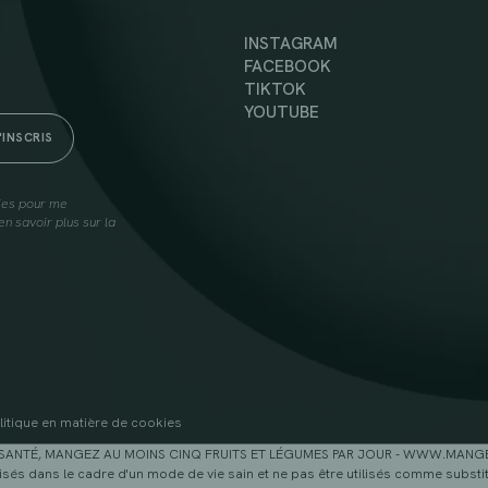
INSTAGRAM
FACEBOOK
TIKTOK
YOUTUBE
lies pour me
n savoir plus sur la
litique en matière de cookies
SANTÉ, MANGEZ AU MOINS CINQ FRUITS ET LÉGUMES PAR JOUR - WWW.MAN
sés dans le cadre d'un mode de vie sain et ne pas être utilisés comme substitu