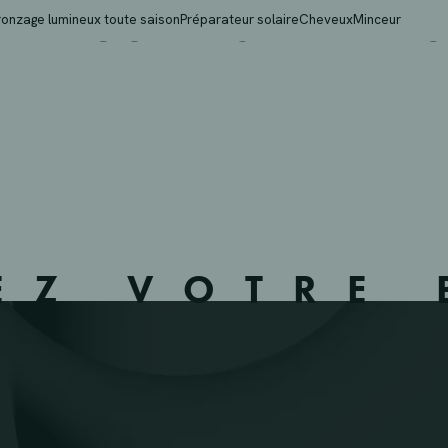
MEROUTENS BVBA – OO
ronzage lumineux toute saison
Préparateur solaire
Cheveux
Minceur
1
EZ VOTRE 