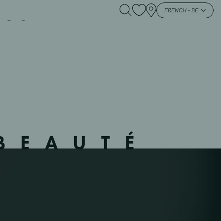
STERZELE – 44 –
FRENCH - BE
BEAUTÉ