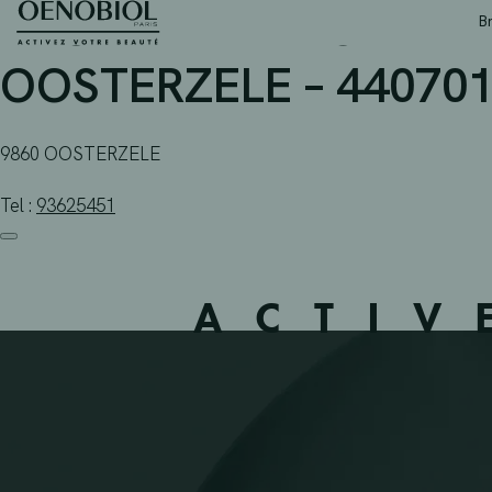
APOTHEEK DE CARNE 
Skip
B
to
content
OOSTERZELE – 44070
9860 OOSTERZELE
Tel :
93625451
ACTIV