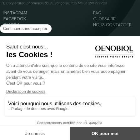
(1) Coopération pharmaceutique Française, RCS Melun 399 227 636
INSTAGRAM
FAQ
FACEBOOK
GLOSSAIRE
TIKTOK
NOUS CONTACTER
YOUTUBE
Mentions légales
Conditions Générales d’Utilisation
Politique en matière de cookies
© 2024 Oenobiol Paris
POUR VOTRE SANTÉ, MANGEZ AU MOINS CINQ FRUITS ET LÉGUMES PAR JOUR -
WWW.MANGERBOUGER.FR
Les complément alimentaires doivent être utilisés dans le cadre d'un mode de vie sain et
ne pas être utilisés comme substituts d'un régimes alimentaire varié et équilibré.
Réservé à l'adulte. Consulter attentivement l'étiquetage des produits avant l'utilisation.