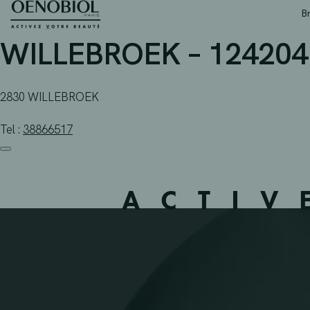
APOTHEEK DE LINDEB
Skip
B
to
content
WILLEBROEK – 124204
2830 WILLEBROEK
Tel :
38866517
ACTIV