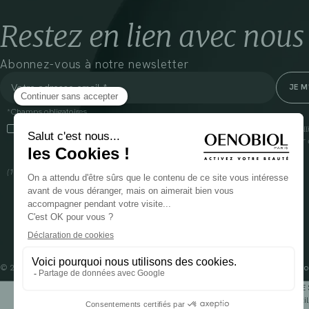
Restez en lien avec nous
Abonnez-vous à notre newsletter
*Champs obligatoires
En cliquant sur cette case, j’accepte que Cooper(1) traite les données recueil
communiquer des informations commerciales sur ses produits et offres. Pour e
gestion de vos données et vos droits, rendez-vous
ici
(1) Coopération pharmaceutique Française, RCS Melun 399 227 636
© 2024 OENOBIOL PARIS
Mentions légales
Conditions Générales d’Utilisation
Po
POUR VOTRE 
Les complément alimentaires doivent être utili