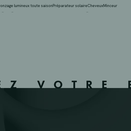
OOM WILLEBROEK – WI
ronzage lumineux toute saison
Préparateur solaire
Cheveux
Minceur
EZ VOTRE 