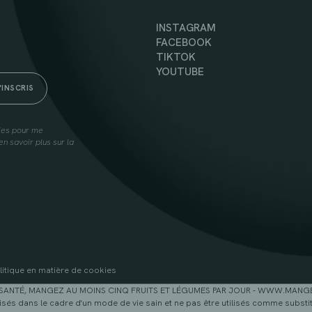
INSTAGRAM
FACEBOOK
TIKTOK
YOUTUBE
lies pour me
n savoir plus sur la
litique en matière de cookies
SANTÉ, MANGEZ AU MOINS CINQ FRUITS ET LÉGUMES PAR JOUR - WWW.MAN
sés dans le cadre d'un mode de vie sain et ne pas être utilisés comme substitu