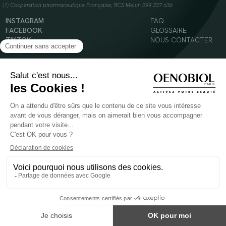
(1) Coopération pharmaceutique Française, RCS Melun 399 227 636
INSTAGRAM
FAQ
FACEBOOK
GLOSSAIRE
TIKTOK
NOUS CONTACTER
YOUTUBE
Mentions légales
Conditions Générales d’Utilisation
Politique en matière de cookies
© 2024 Oenobiol Paris
POUR VOTRE SANTÉ, MANGEZ AU MOINS CINQ FRUITS ET LÉGUMES PAR JOUR -
WWW.MANGERBOUGER.FR
Les complément alimentaires doivent être utilisés dans le cadre d'un mode de vie sain et
ne pas être utilisés comme substituts d'un régimes alimentaire varié et équilibré.
Réservé à l'adulte. Consulter attentivement l'étiquetage des produits avant l'utilisation.