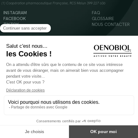
(1) Coopération pharmaceutique Française, RCS Melun 399 227 636
INSTAGRAM
FAQ
FACEBOOK
GLOSSAIRE
TIKTOK
NOUS CONTACTER
YOUTUBE
Mentions légales
Conditions Générales d’Utilisation
Politique en matière de cookies
© 2024 Oenobiol Paris
POUR VOTRE SANTÉ, MANGEZ AU MOINS CINQ FRUITS ET LÉGUMES PAR JOUR -
WWW.MANGERBOUGER.FR
Les complément alimentaires doivent être utilisés dans le cadre d'un mode de vie sain et
ne pas être utilisés comme substituts d'un régimes alimentaire varié et équilibré.
Réservé à l'adulte. Consulter attentivement l'étiquetage des produits avant l'utilisation.