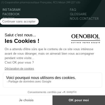
(1) Coopération pharmaceutique Française, RCS Melun 399 227 636
INSTAGRAM
FAQ
FACEBOOK
GLOSSAIRE
TIKTOK
NOUS CONTACTER
YOUTUBE
Mentions légales
Conditions Générales d’Utilisation
Politique en matière de cookies
© 2024 Oenobiol Paris
POUR VOTRE SANTÉ, MANGEZ AU MOINS CINQ FRUITS ET LÉGUMES PAR JOUR -
WWW.MANGERBOUGER.FR
Les complément alimentaires doivent être utilisés dans le cadre d'un mode de vie sain et
ne pas être utilisés comme substituts d'un régimes alimentaire varié et équilibré.
Réservé à l'adulte. Consulter attentivement l'étiquetage des produits avant l'utilisation.