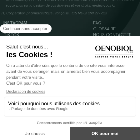
me communiquer des informations commerciales sur ses produits et offres. Pour en
savoir plus sur la gestion de vos données et vos droits, rendez-vous
ici
(1) Coopération pharmaceutique Française, RCS Melun 399 227 636
INSTAGRAM
FAQ
FACEBOOK
GLOSSAIRE
TIKTOK
NOUS CONTACTER
YOUTUBE
Mentions légales
Conditions Générales d’Utilisation
Politique en matière de cookies
© 2024 Oenobiol Paris
POUR VOTRE SANTÉ, MANGEZ AU MOINS CINQ FRUITS ET LÉGUMES PAR JOUR -
WWW.MANGERBOUGER.FR
Les complément alimentaires doivent être utilisés dans le cadre d'un mode de vie sain et
ne pas être utilisés comme substituts d'un régimes alimentaire varié et équilibré.
Réservé à l'adulte. Consulter attentivement l'étiquetage des produits avant l'utilisation.