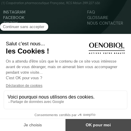
(1) Coopération pharmaceutique Française, RCS Melun 399 227 636
INSTAGRAM
FAQ
FACEBOOK
GLOSSAIRE
TIKTOK
NOUS CONTACTER
YOUTUBE
Mentions légales
Conditions Générales d’Utilisation
Politique en matière de cookies
© 2024 Oenobiol Paris
POUR VOTRE SANTÉ, MANGEZ AU MOINS CINQ FRUITS ET LÉGUMES PAR JOUR -
WWW.MANGERBOUGER.FR
Les complément alimentaires doivent être utilisés dans le cadre d'un mode de vie sain et
ne pas être utilisés comme substituts d'un régimes alimentaire varié et équilibré.
Réservé à l'adulte. Consulter attentivement l'étiquetage des produits avant l'utilisation.