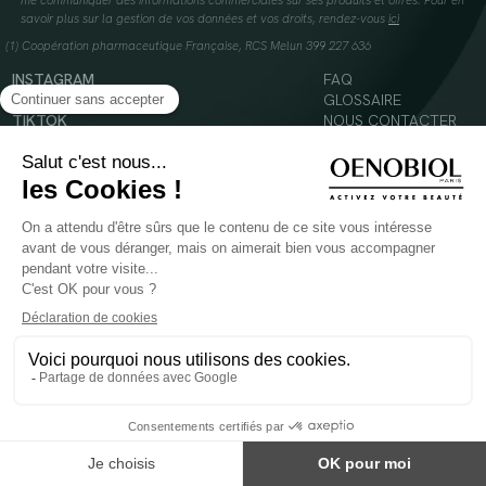
me communiquer des informations commerciales sur ses produits et offres. Pour en
savoir plus sur la gestion de vos données et vos droits, rendez-vous
ici
(1) Coopération pharmaceutique Française, RCS Melun 399 227 636
INSTAGRAM
FAQ
FACEBOOK
GLOSSAIRE
TIKTOK
NOUS CONTACTER
YOUTUBE
Mentions légales
Conditions Générales d’Utilisation
Politique en matière de cookies
© 2024 Oenobiol Paris
POUR VOTRE SANTÉ, MANGEZ AU MOINS CINQ FRUITS ET LÉGUMES PAR JOUR -
WWW.MANGERBOUGER.FR
Les complément alimentaires doivent être utilisés dans le cadre d'un mode de vie sain et
ne pas être utilisés comme substituts d'un régimes alimentaire varié et équilibré.
Réservé à l'adulte. Consulter attentivement l'étiquetage des produits avant l'utilisation.