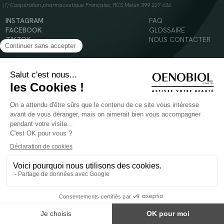
(1) Coopération pharmaceutique Française, RCS Melun 399 227 636
INSTAGRAM
FAQ
FACEBOOK
GLOSSAIRE
TIKTOK
NOUS CONTACTER
YOUTUBE
Mentions légales
Conditions Générales d’Utilisation
Politique en matière de cookies
© 2024 Oenobiol Paris
POUR VOTRE SANTÉ, MANGEZ AU MOINS CINQ FRUITS ET LÉGUMES PAR JOUR -
WWW.MANGERBOUGER.FR
Les complément alimentaires doivent être utilisés dans le cadre d'un mode de vie sain et
ne pas être utilisés comme substituts d'un régimes alimentaire varié et équilibré.
Réservé à l'adulte. Consulter attentivement l'étiquetage des produits avant l'utilisation.