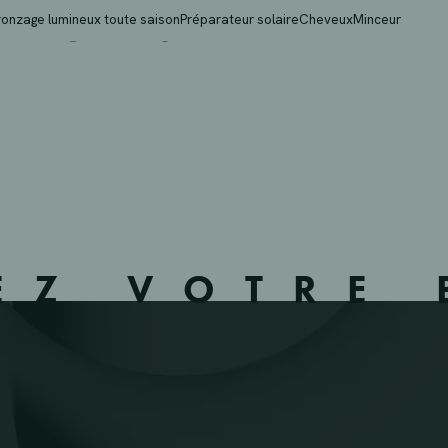
Y – JETTE – 212209 –
ronzage lumineux toute saison
Préparateur solaire
Cheveux
Minceur
EZ VOTRE 