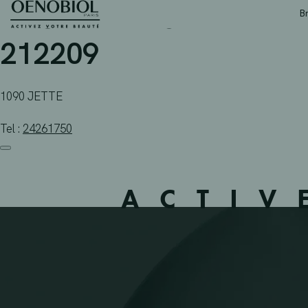
APOTHEEK GDK PHARMAC
Skip
B
to
content
212209
1090 JETTE
Tel :
24261750
ACTIV