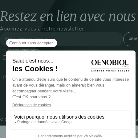
Restez en lien avec nous
Abonnez-vous à notre newsletter
*Champs obligatoires
En cliquant sur cette case, j’accepte que Cooper(1) traite les données recueil
communiquer des informations commerciales sur ses produits et offres. Pour e
gestion de vos données et vos droits, rendez-vous
ici
(1) Coopération pharmaceutique Française, RCS Melun 399 227 636
© 2024 OENOBIOL PARIS
Mentions légales
Conditions Générales d’Utilisation
Po
POUR VOTRE 
Les complément alimentaires doivent être utili