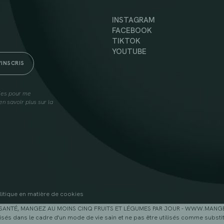
INSTAGRAM
FACEBOOK
TIKTOK
YOUTUBE
lies pour me
n savoir plus sur la
litique en matière de cookies
SANTÉ, MANGEZ AU MOINS CINQ FRUITS ET LÉGUMES PAR JOUR - WWW.MAN
sés dans le cadre d'un mode de vie sain et ne pas être utilisés comme substitu