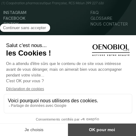
(1) Coopération pharmaceutique Française, RCS Melun 399 227 636
INSTAGRAM
FAQ
FACEBOOK
GLOSSAIRE
TIKTOK
NOUS CONTACTER
YOUTUBE
Mentions légales
Conditions Générales d’Utilisation
Politique en matière de cookies
© 2024 Oenobiol Paris
POUR VOTRE SANTÉ, MANGEZ AU MOINS CINQ FRUITS ET LÉGUMES PAR JOUR -
WWW.MANGERBOUGER.FR
Les complément alimentaires doivent être utilisés dans le cadre d'un mode de vie sain et
ne pas être utilisés comme substituts d'un régimes alimentaire varié et équilibré.
Réservé à l'adulte. Consulter attentivement l'étiquetage des produits avant l'utilisation.