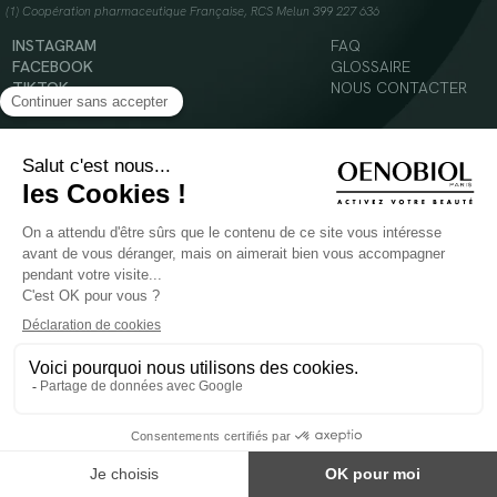
(1) Coopération pharmaceutique Française, RCS Melun 399 227 636
INSTAGRAM
FAQ
FACEBOOK
GLOSSAIRE
TIKTOK
NOUS CONTACTER
YOUTUBE
Mentions légales
Conditions Générales d’Utilisation
Politique en matière de cookies
© 2024 Oenobiol Paris
POUR VOTRE SANTÉ, MANGEZ AU MOINS CINQ FRUITS ET LÉGUMES PAR JOUR -
WWW.MANGERBOUGER.FR
Les complément alimentaires doivent être utilisés dans le cadre d'un mode de vie sain et
ne pas être utilisés comme substituts d'un régimes alimentaire varié et équilibré.
Réservé à l'adulte. Consulter attentivement l'étiquetage des produits avant l'utilisation.