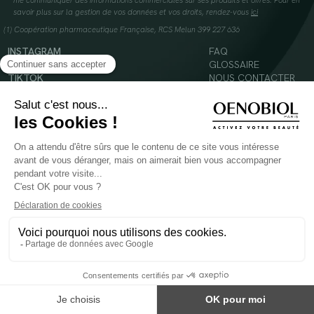
me communiquer des informations commerciales sur ses produits et offres. Pour en
savoir plus sur la gestion de vos données et vos droits, rendez-vous
ici
(1) Coopération pharmaceutique Française, RCS Melun 399 227 636
INSTAGRAM
FAQ
FACEBOOK
GLOSSAIRE
TIKTOK
NOUS CONTACTER
YOUTUBE
Mentions légales
Conditions Générales d’Utilisation
Politique en matière de cookies
© 2024 Oenobiol Paris
POUR VOTRE SANTÉ, MANGEZ AU MOINS CINQ FRUITS ET LÉGUMES PAR JOUR -
WWW.MANGERBOUGER.FR
Les complément alimentaires doivent être utilisés dans le cadre d'un mode de vie sain et
ne pas être utilisés comme substituts d'un régimes alimentaire varié et équilibré.
Réservé à l'adulte. Consulter attentivement l'étiquetage des produits avant l'utilisation.