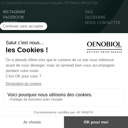
(1) Coopération pharmaceutique Française, RCS Melun 399 227 636
INSTAGRAM
FAQ
FACEBOOK
GLOSSAIRE
TIKTOK
NOUS CONTACTER
YOUTUBE
Mentions légales
Conditions Générales d’Utilisation
Politique en matière de cookies
© 2024 Oenobiol Paris
POUR VOTRE SANTÉ, MANGEZ AU MOINS CINQ FRUITS ET LÉGUMES PAR JOUR -
WWW.MANGERBOUGER.FR
Les complément alimentaires doivent être utilisés dans le cadre d'un mode de vie sain et
ne pas être utilisés comme substituts d'un régimes alimentaire varié et équilibré.
Réservé à l'adulte. Consulter attentivement l'étiquetage des produits avant l'utilisation.