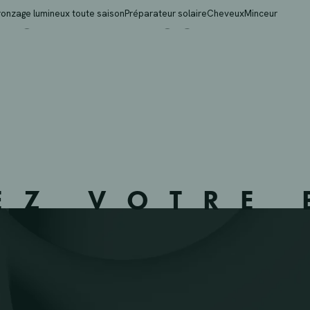
GHYZELINGS BVBA – 
ronzage lumineux toute saison
Préparateur solaire
Cheveux
Minceur
EZ VOTRE 