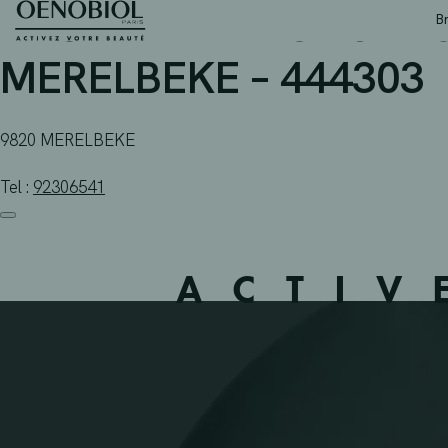
APOTHEEK HEUNGENS-
Skip
B
to
content
MERELBEKE – 444303
9820 MERELBEKE
Tel :
92306541
ACTIV