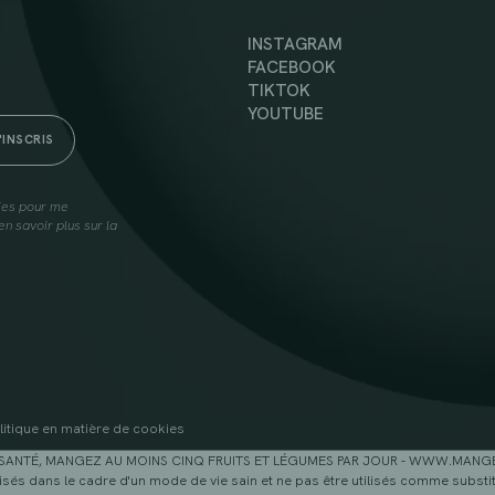
INSTAGRAM
FACEBOOK
TIKTOK
YOUTUBE
lies pour me
n savoir plus sur la
litique en matière de cookies
SANTÉ, MANGEZ AU MOINS CINQ FRUITS ET LÉGUMES PAR JOUR - WWW.MAN
sés dans le cadre d'un mode de vie sain et ne pas être utilisés comme substitu