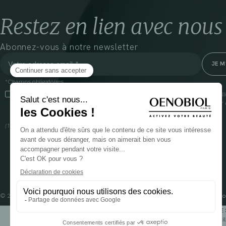
Restez en lien avec nous
Abonnez-vous à notre newsletter
*Champs obligatoires
En cliquant sur cette case, j’accepte que Cooper(1) traite les données recueil
communiquer des informations commerciales sur ses produits et offres. Pour e
gestion de vos données et vos droits, rendez-vous
ici
(1) Coopération pharmaceutique Française, RCS Melun 399 227 636
© 2024 OENOBIOL PARIS
Mentions légales
Conditions Générales d’Utilisation
Po
POUR VOTRE 
Les complément alimentaires doivent être utili