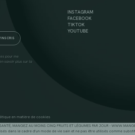
INSTAGRAM
FACEBOOK
TIKTOK
YOUTUBE
lies pour me
n savoir plus sur la
litique en matière de cookies
SANTÉ, MANGEZ AU MOINS CINQ FRUITS ET LÉGUMES PAR JOUR - WWW.MAN
sés dans le cadre d'un mode de vie sain et ne pas être utilisés comme substitu