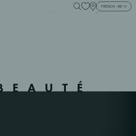
103 – WOMMELGEM –
FRENCH - BE
BEAUTÉ