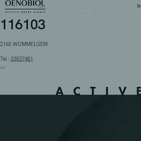
APOTHEEK JOOSEN B
Skip
B
to
content
116103
2160 WOMMELGEM
Tel :
33537451
ACTIV