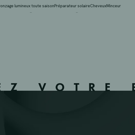
V- WOMMELGEM – 116
ronzage lumineux toute saison
Préparateur solaire
Cheveux
Minceur
EZ VOTRE 