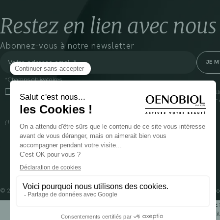
Restez en lien avec nous
Abonnez-vous à notre newsletter
*Champs obligatoires
En cliquant sur cette case, j’accepte que Cooper(1) traite les données recueil
communiquer des informations commerciales sur ses produits et offres. Pour e
gestion de vos données et vos droits, rendez-vous
ici
(1) Coopération pharmaceutique Française, RCS Melun 399 227 636
© 2024 OENOBIOL PARIS
Mentions légales
Conditions Générales d’Utilisation
Po
POUR VOTRE 
Les complément alimentaires doivent être utili