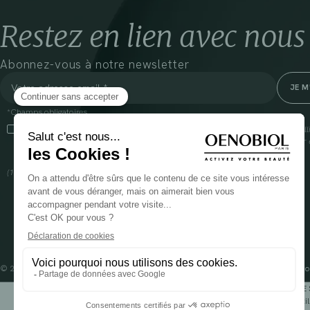
Restez en lien avec nous
Abonnez-vous à notre newsletter
*Champs obligatoires
En cliquant sur cette case, j’accepte que Cooper(1) traite les données recueil
communiquer des informations commerciales sur ses produits et offres. Pour e
gestion de vos données et vos droits, rendez-vous
ici
(1) Coopération pharmaceutique Française, RCS Melun 399 227 636
© 2024 OENOBIOL PARIS
Mentions légales
Conditions Générales d’Utilisation
Po
POUR VOTRE 
Les complément alimentaires doivent être utili