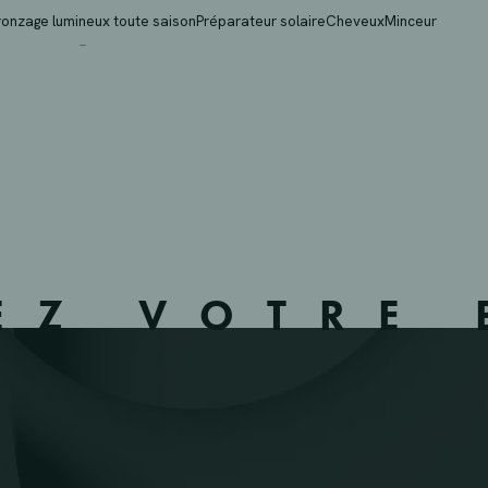
EGEM – 360901 – IZE
ronzage lumineux toute saison
Préparateur solaire
Cheveux
Minceur
EZ VOTRE 