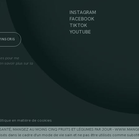
INSTAGRAM
FACEBOOK
TIKTOK
YOUTUBE
lies pour me
n savoir plus sur la
litique en matière de cookies
SANTÉ, MANGEZ AU MOINS CINQ FRUITS ET LÉGUMES PAR JOUR - WWW.MAN
sés dans le cadre d'un mode de vie sain et ne pas être utilisés comme substitu