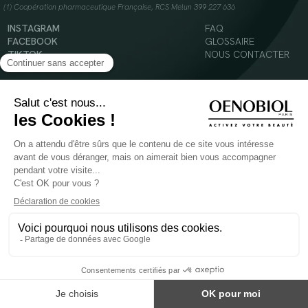
(1) Coopération pharmaceutique Française, RCS Melun 399 227 636
INSTAGRAM
FAQ
FACEBOOK
GLOSSAIRE
TIKTOK
NOUS CONTACTER
YOUTUBE
Mentions légales
Conditions Générales d’Utilisation
Politique en matière de cookies
© 2024 Oenobiol Paris
POUR VOTRE SANTÉ, MANGEZ AU MOINS CINQ FRUITS ET LÉGUMES PAR JOUR -
WWW.MANGERBOUGER.FR
Les complément alimentaires doivent être utilisés dans le cadre d'un mode de vie sain et
ne pas être utilisés comme substituts d'un régimes alimentaire varié et équilibré.
Réservé à l'adulte. Consulter attentivement l'étiquetage des produits avant l'utilisation.