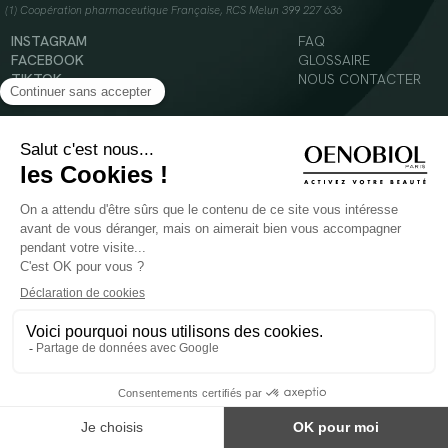
(1) Coopération pharmaceutique Française, RCS Melun 399 227 636
INSTAGRAM
FAQ
FACEBOOK
GLOSSAIRE
TIKTOK
NOUS CONTACTER
YOUTUBE
Mentions légales
Conditions Générales d’Utilisation
Politique en matière de cookies
© 2024 Oenobiol Paris
POUR VOTRE SANTÉ, MANGEZ AU MOINS CINQ FRUITS ET LÉGUMES PAR JOUR -
WWW.MANGERBOUGER.FR
Les complément alimentaires doivent être utilisés dans le cadre d'un mode de vie sain et
ne pas être utilisés comme substituts d'un régimes alimentaire varié et équilibré.
Réservé à l'adulte. Consulter attentivement l'étiquetage des produits avant l'utilisation.