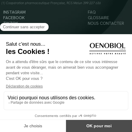
(1) Coopération pharmaceutique Française, RCS Melun 399 227 636
INSTAGRAM
FAQ
FACEBOOK
GLOSSAIRE
TIKTOK
NOUS CONTACTER
YOUTUBE
Mentions légales
Conditions Générales d’Utilisation
Politique en matière de cookies
© 2024 Oenobiol Paris
POUR VOTRE SANTÉ, MANGEZ AU MOINS CINQ FRUITS ET LÉGUMES PAR JOUR -
WWW.MANGERBOUGER.FR
Les complément alimentaires doivent être utilisés dans le cadre d'un mode de vie sain et
ne pas être utilisés comme substituts d'un régimes alimentaire varié et équilibré.
Réservé à l'adulte. Consulter attentivement l'étiquetage des produits avant l'utilisation.