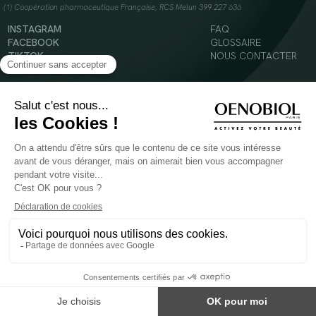
(1) Coopération pharmaceutique Française, RCS Melun 399 227 636
INSTAGRAM
FAQ
FACEBOOK
GLOSSAIRE
TIKTOK
NOUS CONTACTER
YOUTUBE
Mentions légales
Conditions Générales d’Utilisation
Politique en matière de cookies
© 2024 Oenobiol Paris
POUR VOTRE SANTÉ, MANGEZ AU MOINS CINQ FRUITS ET LÉGUMES PAR JOUR -
WWW.MANGERBOUGER.FR
Les complément alimentaires doivent être utilisés dans le cadre d'un mode de vie sain et
ne pas être utilisés comme substituts d'un régimes alimentaire varié et équilibré.
Réservé à l'adulte. Consulter attentivement l'étiquetage des produits avant l'utilisation.