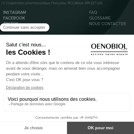
(1) Coopération pharmaceutique Française, RCS Melun 399 227 636
INSTAGRAM
FAQ
FACEBOOK
GLOSSAIRE
TIKTOK
NOUS CONTACTER
YOUTUBE
Mentions légales
Conditions Générales d’Utilisation
Politique en matière de cookies
© 2024 Oenobiol Paris
POUR VOTRE SANTÉ, MANGEZ AU MOINS CINQ FRUITS ET LÉGUMES PAR JOUR -
WWW.MANGERBOUGER.FR
Les complément alimentaires doivent être utilisés dans le cadre d'un mode de vie sain et
ne pas être utilisés comme substituts d'un régimes alimentaire varié et équilibré.
Réservé à l'adulte. Consulter attentivement l'étiquetage des produits avant l'utilisation.