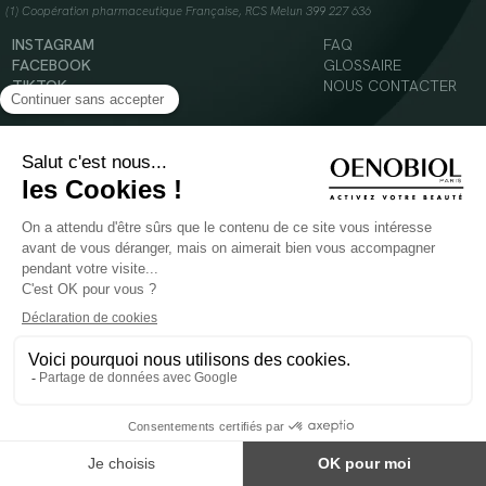
(1) Coopération pharmaceutique Française, RCS Melun 399 227 636
INSTAGRAM
FAQ
FACEBOOK
GLOSSAIRE
TIKTOK
NOUS CONTACTER
YOUTUBE
Mentions légales
Conditions Générales d’Utilisation
Politique en matière de cookies
© 2024 Oenobiol Paris
POUR VOTRE SANTÉ, MANGEZ AU MOINS CINQ FRUITS ET LÉGUMES PAR JOUR -
WWW.MANGERBOUGER.FR
Les complément alimentaires doivent être utilisés dans le cadre d'un mode de vie sain et
ne pas être utilisés comme substituts d'un régimes alimentaire varié et équilibré.
Réservé à l'adulte. Consulter attentivement l'étiquetage des produits avant l'utilisation.