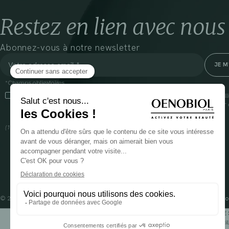
Restez en lien avec nous
Abonnez-vous à notre newsletter
*Champs obligatoires
En cliquant sur cette case, j’accepte que Cooper(1) traite les données recueil
communiquer des informations commerciales sur ses produits et offres. Pour e
gestion de vos données et vos droits, rendez-vous
ici
(1) Coopération pharmaceutique Française, RCS Melun 399 227 636
© 2024 OENOBIOL PARIS
Mentions légales
Conditions Générales d’Utilisation
Po
POUR VOTRE 
Les complément alimentaires doivent être utili