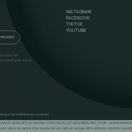
INSTAGRAM
FACEBOOK
TIKTOK
YOUTUBE
lies pour me
n savoir plus sur la
litique en matière de cookies
SANTÉ, MANGEZ AU MOINS CINQ FRUITS ET LÉGUMES PAR JOUR - WWW.MAN
sés dans le cadre d'un mode de vie sain et ne pas être utilisés comme substitu