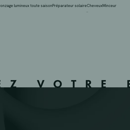
A 150 – ZEMST – 239
ronzage lumineux toute saison
Préparateur solaire
Cheveux
Minceur
EZ VOTRE 