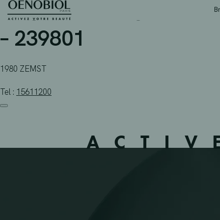
APOTHEEK MULTIPHARM
Skip
B
to
content
– 239801
1980 ZEMST
Tel :
15611200
ACTIV