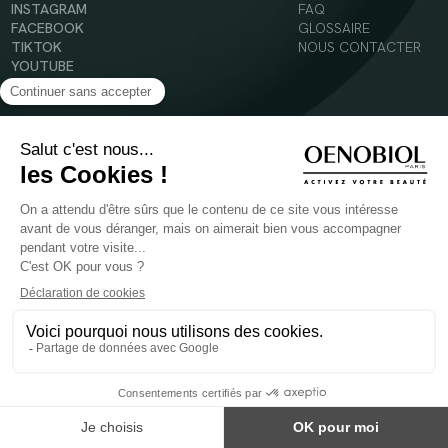
INSTAGRAM
FAQ
FACEBOOK
GLOSSAIRE
TIKTOK
NOUS CONTACTER
YOUTUBE
Mentions légales
Conditions Générales d’Utilisation
Politique en matière de cookies
© 2024 Oenobiol Paris
POUR VOTRE SANTÉ, MANGEZ AU MOINS CINQ FRUITS ET LÉGUMES PAR JOUR -
WWW.MANGERBOUGER.FR
Les complément alimentaires doivent être utilisés dans le cadre d'un mode de vie sain et
ne pas être utilisés comme substituts d'un régimes alimentaire varié et équilibré.
Réservé à l'adulte. Consulter attentivement l'étiquetage des produits avant l'utilisation.