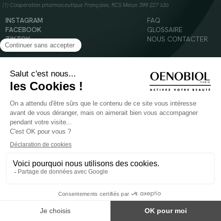
(1) Coopération pharmaceutique Française, RCS Melun 399 227 636
INSTAGRAM
FAQ
FACEBOOK
GLOSSAIRE
TIKTOK
NOUS CONTACTER
YOUTUBE
Mentions légales
Conditions Générales d’Utilisation
Politique en matière de cookies
© 2024 Oenobiol Paris
POUR VOTRE SANTÉ, MANGEZ AU MOINS CINQ FRUITS ET LÉGUMES PAR JOUR -
WWW.MANGERBOUGER.FR
Les complément alimentaires doivent être utilisés dans le cadre d'un mode de vie sain et
ne pas être utilisés comme substituts d'un régimes alimentaire varié et équilibré.
Réservé à l'adulte. Consulter attentivement l'étiquetage des produits avant l'utilisation.