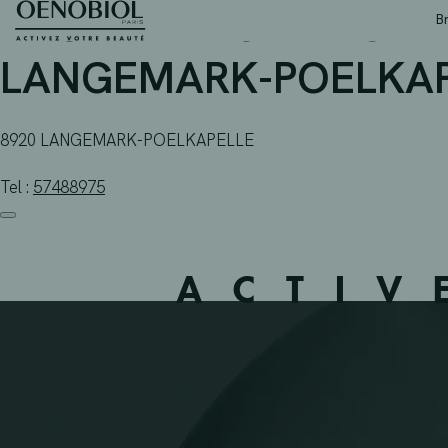
APOTHEEK OMNI-CHIM
Skip
B
to
content
LANGEMARK-POELKAPE
8920 LANGEMARK-POELKAPELLE
Tel :
57488975
ACTIV