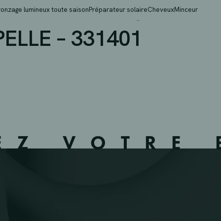
IE N.V. – LANGEMARK
ronzage lumineux toute saison
Préparateur solaire
Cheveux
Minceur
LLE – 331401
EZ VOTRE 