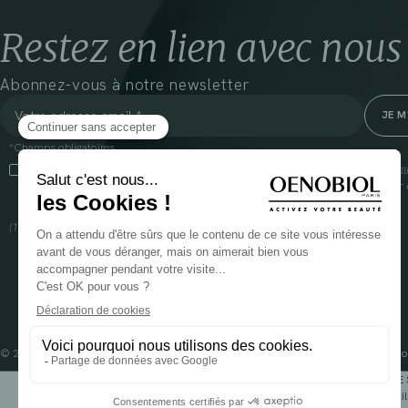
Restez en lien avec nous
Abonnez-vous à notre newsletter
*Champs obligatoires
En cliquant sur cette case, j’accepte que Cooper(1) traite les données recueil
communiquer des informations commerciales sur ses produits et offres. Pour e
gestion de vos données et vos droits, rendez-vous
ici
(1) Coopération pharmaceutique Française, RCS Melun 399 227 636
© 2024 OENOBIOL PARIS
Mentions légales
Conditions Générales d’Utilisation
Po
POUR VOTRE 
Les complément alimentaires doivent être utili