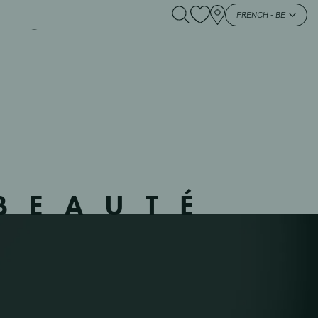
-POELKAPELLE –
FRENCH - BE
BEAUTÉ