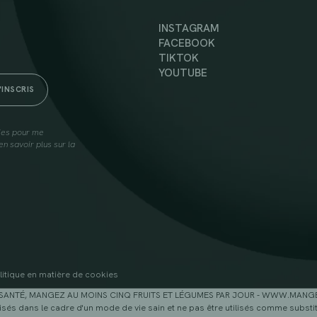
INSTAGRAM
FACEBOOK
TIKTOK
YOUTUBE
lies pour me
n savoir plus sur la
litique en matière de cookies
SANTÉ, MANGEZ AU MOINS CINQ FRUITS ET LÉGUMES PAR JOUR - WWW.MAN
sés dans le cadre d'un mode de vie sain et ne pas être utilisés comme substitu