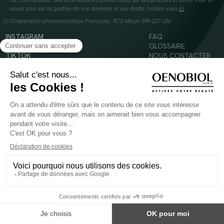
me communiquer des informations commerciales sur ses produits et offres. Pour en
savoir plus sur la gestion de vos données et vos droits, rendez-vous
ici
(1) Coopération pharmaceutique Française, RCS Melun 399 227 636
INSTAGRAM
FAQ
FACEBOOK
GLOSSAIRE
TIKTOK
NOUS CONTACTER
YOUTUBE
Mentions légales
Conditions Générales d’Utilisation
Politique en matière de cookies
© 2024 Oenobiol Paris
POUR VOTRE SANTÉ, MANGEZ AU MOINS CINQ FRUITS ET LÉGUMES PAR JOUR -
WWW.MANGERBOUGER.FR
Les complément alimentaires doivent être utilisés dans le cadre d'un mode de vie sain et
ne pas être utilisés comme substituts d'un régimes alimentaire varié et équilibré.
Réservé à l'adulte. Consulter attentivement l'étiquetage des produits avant l'utilisation.