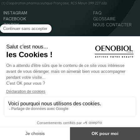
(1) Coopération pharmaceutique Française, RCS Melun 399 227 636
INSTAGRAM
FAQ
FACEBOOK
GLOSSAIRE
TIKTOK
NOUS CONTACTER
YOUTUBE
Mentions légales
Conditions Générales d’Utilisation
Politique en matière de cookies
© 2024 Oenobiol Paris
POUR VOTRE SANTÉ, MANGEZ AU MOINS CINQ FRUITS ET LÉGUMES PAR JOUR -
WWW.MANGERBOUGER.FR
Les complément alimentaires doivent être utilisés dans le cadre d'un mode de vie sain et
ne pas être utilisés comme substituts d'un régimes alimentaire varié et équilibré.
Réservé à l'adulte. Consulter attentivement l'étiquetage des produits avant l'utilisation.