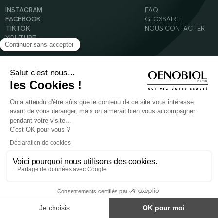
INSTAGRAM
FAQ
FACEBOOK
GLOSSAIRE
TIKTOK
NOUS CONTACTER
YOUTUBE
Mentions légales
Conditions Générales d’Utilisation
Politique en matière de cookies
© 2024 Oenobiol Paris
POUR VOTRE SANTÉ, MANGEZ AU MOINS CINQ FRUITS ET LÉGUMES PAR JOUR -
WWW.MANGERBOUGER.FR
Les complément alimentaires doivent être utilisés dans le cadre d'un mode de vie sain et
ne pas être utilisés comme substituts d'un régimes alimentaire varié et équilibré.
Réservé à l'adulte. Consulter attentivement l'étiquetage des produits avant l'utilisation.