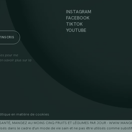
INSTAGRAM
FACEBOOK
TIKTOK
YOUTUBE
lies pour me
n savoir plus sur la
litique en matière de cookies
SANTÉ, MANGEZ AU MOINS CINQ FRUITS ET LÉGUMES PAR JOUR - WWW.MAN
sés dans le cadre d'un mode de vie sain et ne pas être utilisés comme substitu