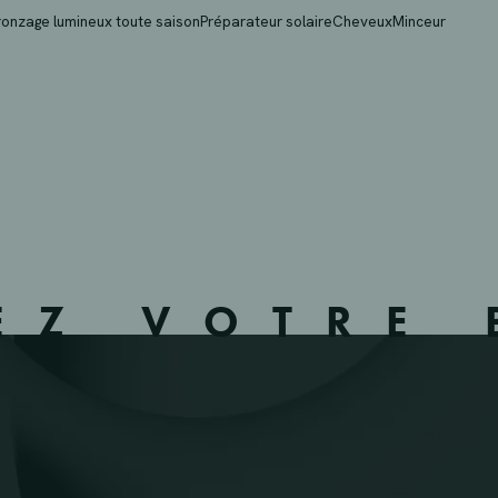
– HEVERLEE – 246329
ronzage lumineux toute saison
Préparateur solaire
Cheveux
Minceur
EZ VOTRE 