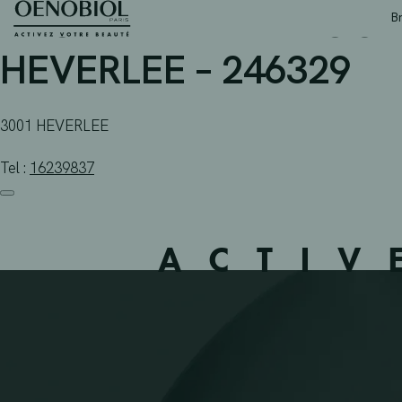
APOTHEEK PARKPOORT 
Skip
B
to
content
HEVERLEE – 246329
3001 HEVERLEE
Tel :
16239837
ACTIV