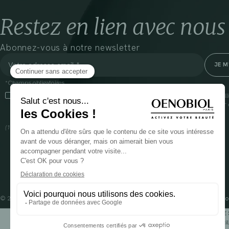
Restez en lien avec nous
Abonnez-vous à notre newsletter
*Champs obligatoires
En cliquant sur cette case, j’accepte que Cooper(1) traite les données recueil
communiquer des informations commerciales sur ses produits et offres. Pour e
gestion de vos données et vos droits, rendez-vous
ici
(1) Coopération pharmaceutique Française, RCS Melun 399 227 636
© 2024 OENOBIOL PARIS
Mentions légales
Conditions Générales d’Utilisation
Po
POUR VOTRE 
Les complément alimentaires doivent être utili