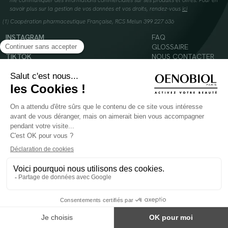
me communiquer des informations commerciales sur ses produits et offres. Pour en
savoir plus sur la gestion de vos données et vos droits, rendez-vous
ici
(1) Coopération pharmaceutique Française, RCS Melun 399 227 636
INSTAGRAM
FAQ
FACEBOOK
GLOSSAIRE
TIKTOK
NOUS CONTACTER
YOUTUBE
Mentions légales
Conditions Générales d’Utilisation
Politique en matière de cookies
© 2024 Oenobiol Paris
POUR VOTRE SANTÉ, MANGEZ AU MOINS CINQ FRUITS ET LÉGUMES PAR JOUR -
WWW.MANGERBOUGER.FR
Les complément alimentaires doivent être utilisés dans le cadre d'un mode de vie sain et
ne pas être utilisés comme substituts d'un régimes alimentaire varié et équilibré.
Réservé à l'adulte. Consulter attentivement l'étiquetage des produits avant l'utilisation.