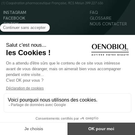
(1) Coopération pharmaceutique Française, RCS Melun 399 227 636
INSTAGRAM
FAQ
FACEBOOK
GLOSSAIRE
TIKTOK
NOUS CONTACTER
YOUTUBE
Mentions légales
Conditions Générales d’Utilisation
Politique en matière de cookies
© 2024 Oenobiol Paris
POUR VOTRE SANTÉ, MANGEZ AU MOINS CINQ FRUITS ET LÉGUMES PAR JOUR -
WWW.MANGERBOUGER.FR
Les complément alimentaires doivent être utilisés dans le cadre d'un mode de vie sain et
ne pas être utilisés comme substituts d'un régimes alimentaire varié et équilibré.
Réservé à l'adulte. Consulter attentivement l'étiquetage des produits avant l'utilisation.