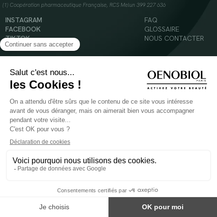
(1) Coopération pharmaceutique Française, RCS Melun 399 227 636
INSTAGRAM
FAQ
FACEBOOK
GLOSSAIRE
TIKTOK
NOUS CONTACTER
YOUTUBE
Mentions légales
Conditions Générales d’Utilisation
Politique en matière de cookies
© 2024 Oenobiol Paris
POUR VOTRE SANTÉ, MANGEZ AU MOINS CINQ FRUITS ET LÉGUMES PAR JOUR -
WWW.MANGERBOUGER.FR
Les complément alimentaires doivent être utilisés dans le cadre d'un mode de vie sain et
ne pas être utilisés comme substituts d'un régimes alimentaire varié et équilibré.
Réservé à l'adulte. Consulter attentivement l'étiquetage des produits avant l'utilisation.