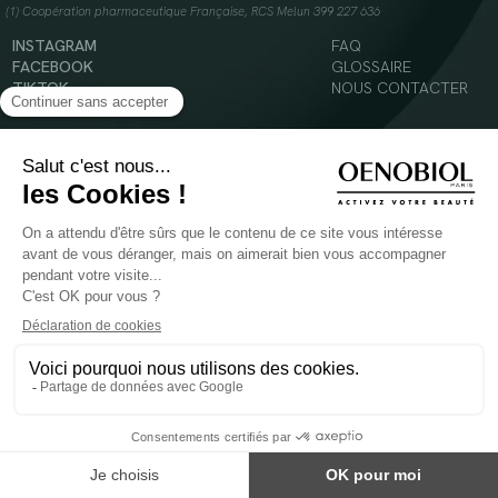
(1) Coopération pharmaceutique Française, RCS Melun 399 227 636
INSTAGRAM
FAQ
FACEBOOK
GLOSSAIRE
TIKTOK
NOUS CONTACTER
YOUTUBE
Mentions légales
Conditions Générales d’Utilisation
Politique en matière de cookies
© 2024 Oenobiol Paris
POUR VOTRE SANTÉ, MANGEZ AU MOINS CINQ FRUITS ET LÉGUMES PAR JOUR -
WWW.MANGERBOUGER.FR
Les complément alimentaires doivent être utilisés dans le cadre d'un mode de vie sain et
ne pas être utilisés comme substituts d'un régimes alimentaire varié et équilibré.
Réservé à l'adulte. Consulter attentivement l'étiquetage des produits avant l'utilisation.