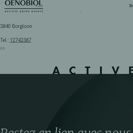
APOTHEEK PONET – B
Skip
B
to
content
3840 Borgloon
Tel :
12742387
ACTIV