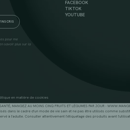
FACEBOOK
TIKTOK
YOUTUBE
lies pour me
n savoir plus sur la
litique en matière de cookies
SANTÉ, MANGEZ AU MOINS CINQ FRUITS ET LÉGUMES PAR JOUR - WWW.MAN
sés dans le cadre d'un mode de vie sain et ne pas être utilisés comme substitu
ervé à l'adulte. Consulter attentivement l'étiquetage des produits avant l'utilisat