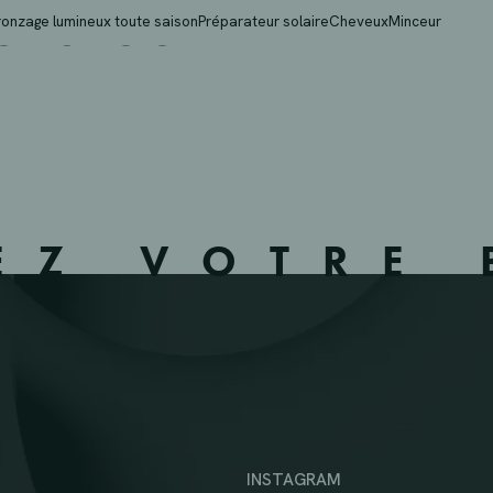
ORGLOON – 730902
ronzage lumineux toute saison
Préparateur solaire
Cheveux
Minceur
EZ VOTRE 
INSTAGRAM