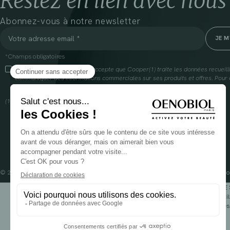
Restez en lien avec nous
Abonnez-vous à notre newsletter
*Champs obligatoires
En cliquant sur cette case, j’accepte que Cooper(1) traite les données recueil
communiquer des informations commerciales sur ses produits et offres. Pour e
gestion de vos données et vos droits, rendez-vous
ici
(1) Coopération pharmaceutique Française, RCS Melun 399 227 636
© 2024 OENOBIOL PARIS
Mentions légales
Conditions Générales d’Utilisation
Po
POUR VOTRE 
Les complément alimentaires doivent être utili
Rés