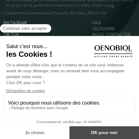
me communiquer des informations commerciales sur ses produits et offres. Pour en
savoir plus sur la gestion de vos données et vos droits, rendez-vous
ici
(1) Coopération pharmaceutique Française, RCS Melun 399 227 636
INSTAGRAM
FAQ
FACEBOOK
GLOSSAIRE
TIKTOK
NOUS CONTACTER
YOUTUBE
Mentions légales
Conditions Générales d’Utilisation
Politique en matière de cookies
© 2024 Oenobiol Paris
POUR VOTRE SANTÉ, MANGEZ AU MOINS CINQ FRUITS ET LÉGUMES PAR JOUR -
WWW.MANGERBOUGER.FR
Les complément alimentaires doivent être utilisés dans le cadre d'un mode de vie sain et
ne pas être utilisés comme substituts d'un régimes alimentaire varié et équilibré.
Réservé à l'adulte. Consulter attentivement l'étiquetage des produits avant l'utilisation.