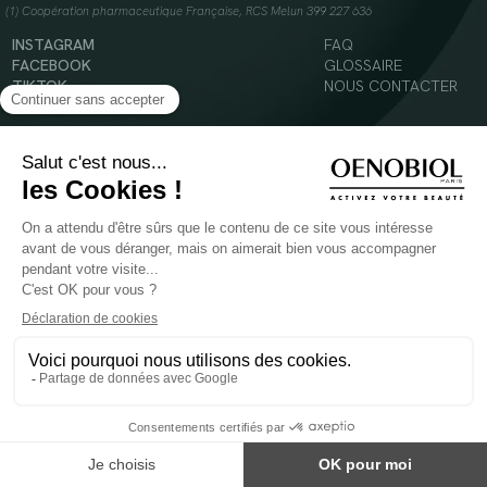
(1) Coopération pharmaceutique Française, RCS Melun 399 227 636
INSTAGRAM
FAQ
FACEBOOK
GLOSSAIRE
TIKTOK
NOUS CONTACTER
YOUTUBE
Mentions légales
Conditions Générales d’Utilisation
Politique en matière de cookies
© 2024 Oenobiol Paris
POUR VOTRE SANTÉ, MANGEZ AU MOINS CINQ FRUITS ET LÉGUMES PAR JOUR -
WWW.MANGERBOUGER.FR
Les complément alimentaires doivent être utilisés dans le cadre d'un mode de vie sain et
ne pas être utilisés comme substituts d'un régimes alimentaire varié et équilibré.
Réservé à l'adulte. Consulter attentivement l'étiquetage des produits avant l'utilisation.