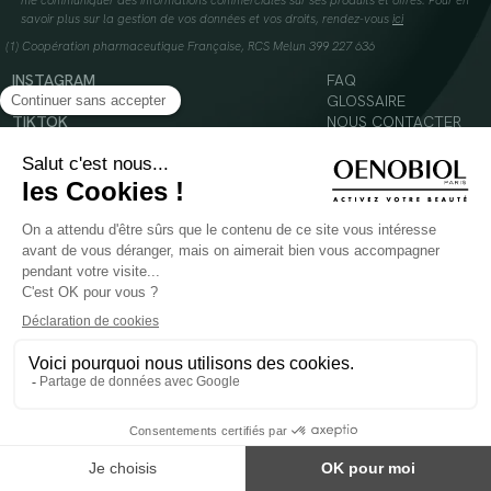
me communiquer des informations commerciales sur ses produits et offres. Pour en
savoir plus sur la gestion de vos données et vos droits, rendez-vous
ici
(1) Coopération pharmaceutique Française, RCS Melun 399 227 636
INSTAGRAM
FAQ
FACEBOOK
GLOSSAIRE
TIKTOK
NOUS CONTACTER
YOUTUBE
Mentions légales
Conditions Générales d’Utilisation
Politique en matière de cookies
© 2024 Oenobiol Paris
POUR VOTRE SANTÉ, MANGEZ AU MOINS CINQ FRUITS ET LÉGUMES PAR JOUR -
WWW.MANGERBOUGER.FR
Les complément alimentaires doivent être utilisés dans le cadre d'un mode de vie sain et
ne pas être utilisés comme substituts d'un régimes alimentaire varié et équilibré.
Réservé à l'adulte. Consulter attentivement l'étiquetage des produits avant l'utilisation.