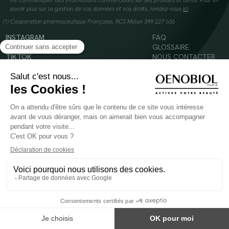
me communiquer des informations commerciales sur ses produits et offres. Pour en
savoir plus sur la gestion de vos données et vos droits, rendez-vous
ici
(1) Coopération pharmaceutique Française, RCS Melun 399 227 636
INSTAGRAM
FAQ
FACEBOOK
GLOSSAIRE
TIKTOK
NOUS CONTACTER
YOUTUBE
Mentions légales
Conditions Générales d’Utilisation
Politique en matière de cookies
© 2024 Oenobiol Paris
POUR VOTRE SANTÉ, MANGEZ AU MOINS CINQ FRUITS ET LÉGUMES PAR JOUR -
WWW.MANGERBOUGER.FR
Les complément alimentaires doivent être utilisés dans le cadre d'un mode de vie sain et
ne pas être utilisés comme substituts d'un régimes alimentaire varié et équilibré.
Réservé à l'adulte. Consulter attentivement l'étiquetage des produits avant l'utilisation.