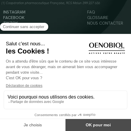
(1) Coopération pharmaceutique Française, RCS Melun 399 227 636
INSTAGRAM
FAQ
FACEBOOK
GLOSSAIRE
TIKTOK
NOUS CONTACTER
YOUTUBE
Mentions légales
Conditions Générales d’Utilisation
Politique en matière de cookies
© 2024 Oenobiol Paris
POUR VOTRE SANTÉ, MANGEZ AU MOINS CINQ FRUITS ET LÉGUMES PAR JOUR -
WWW.MANGERBOUGER.FR
Les complément alimentaires doivent être utilisés dans le cadre d'un mode de vie sain et
ne pas être utilisés comme substituts d'un régimes alimentaire varié et équilibré.
Réservé à l'adulte. Consulter attentivement l'étiquetage des produits avant l'utilisation.