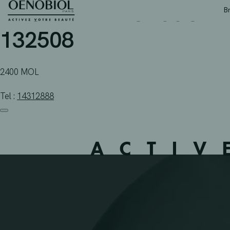
APOTHEEK RUYSSCHAER
Skip
B
to
content
132508
2400 MOL
Tel :
14312888
ACTIV