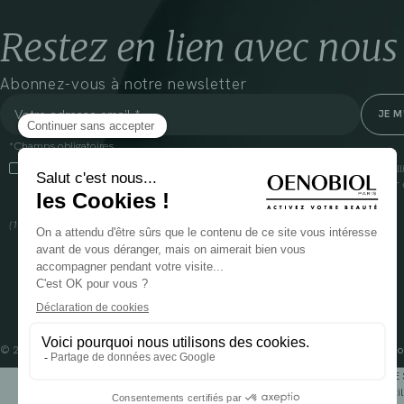
Restez en lien avec nous
Abonnez-vous à notre newsletter
*Champs obligatoires
En cliquant sur cette case, j’accepte que Cooper(1) traite les données recueil
communiquer des informations commerciales sur ses produits et offres. Pour e
gestion de vos données et vos droits, rendez-vous
ici
(1) Coopération pharmaceutique Française, RCS Melun 399 227 636
© 2024 OENOBIOL PARIS
Mentions légales
Conditions Générales d’Utilisation
Po
POUR VOTRE 
Les complément alimentaires doivent être utili