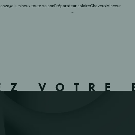
T NV – MOL – 132508 
ronzage lumineux toute saison
Préparateur solaire
Cheveux
Minceur
EZ VOTRE 