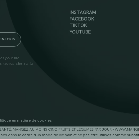
INSTAGRAM
FACEBOOK
TIKTOK
YOUTUBE
lies pour me
n savoir plus sur la
litique en matière de cookies
SANTÉ, MANGEZ AU MOINS CINQ FRUITS ET LÉGUMES PAR JOUR - WWW.MAN
sés dans le cadre d'un mode de vie sain et ne pas être utilisés comme substitu