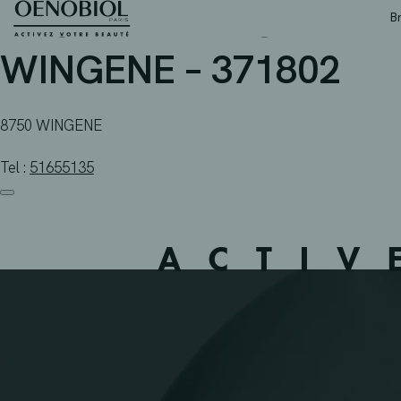
APOTHEEK RYCKAERT B
Skip
B
to
content
WINGENE – 371802
8750 WINGENE
Tel :
51655135
ACTIV