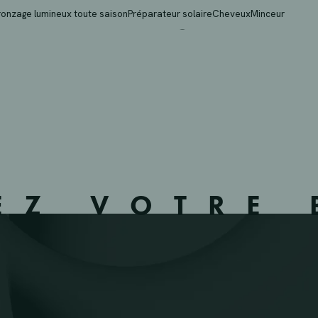
VBA – WINGENE – 371
ronzage lumineux toute saison
Préparateur solaire
Cheveux
Minceur
EZ VOTRE 