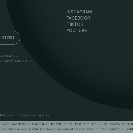
INSTAGRAM
FACEBOOK
TIKTOK
YOUTUBE
lies pour me
n savoir plus sur la
litique en matière de cookies
SANTÉ, MANGEZ AU MOINS CINQ FRUITS ET LÉGUMES PAR JOUR - WWW.MAN
sés dans le cadre d'un mode de vie sain et ne pas être utilisés comme substitu