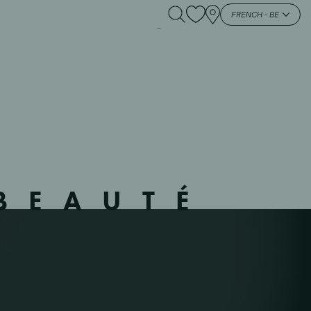
802 – WINGEN –
FRENCH - BE
BEAUTÉ