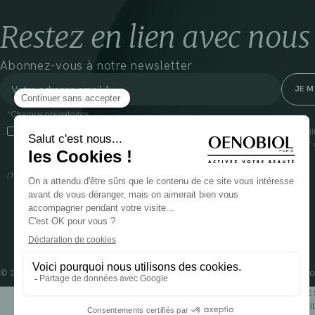
Restez en lien avec nous
Abonnez-vous à notre newsletter
*Champs obligatoires
En cliquant sur cette case, j’accepte que Cooper(1) traite les données recueil
communiquer des informations commerciales sur ses produits et offres. Pour e
gestion de vos données et vos droits, rendez-vous
ici
(1) Coopération pharmaceutique Française, RCS Melun 399 227 636
© 2024 OENOBIOL PARIS
Mentions légales
Conditions Générales d’Utilisation
Po
POUR VOTRE 
Les complément alimentaires doivent être utili