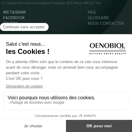
(1) Coopération pharmaceutique Française, RCS Melun 399 227 636
INSTAGRAM
FAQ
FACEBOOK
GLOSSAIRE
TIKTOK
NOUS CONTACTER
YOUTUBE
Mentions légales
Conditions Générales d’Utilisation
Politique en matière de cookies
© 2024 Oenobiol Paris
POUR VOTRE SANTÉ, MANGEZ AU MOINS CINQ FRUITS ET LÉGUMES PAR JOUR -
WWW.MANGERBOUGER.FR
Les complément alimentaires doivent être utilisés dans le cadre d'un mode de vie sain et
ne pas être utilisés comme substituts d'un régimes alimentaire varié et équilibré.
Réservé à l'adulte. Consulter attentivement l'étiquetage des produits avant l'utilisation.